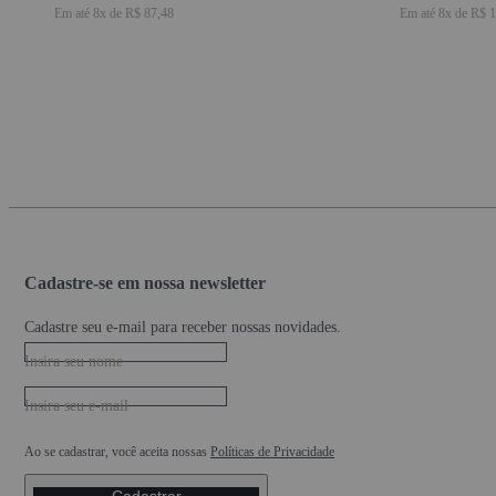
Em até
8
x de
R$ 87,48
Em até
8
x de
R$ 1
Cadastre-se em nossa newsletter
Cadastre seu e-mail para receber nossas novidades.
Insira seu nome
Insira seu e-mail
Ao se cadastrar, você aceita nossas
Políticas de Privacidade
Cadastrar