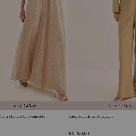
ola
adicionar à sacola
Frete Grátis
Frete Grátis
 Com Babado E Aviamento
Calça Reta Em Alfaiataria
R$ 499,90