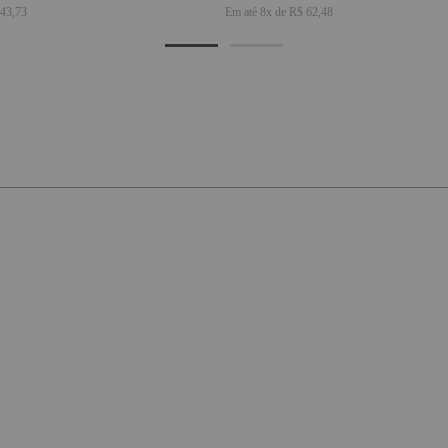
43,73
Em até
8
x de
R$ 62,48