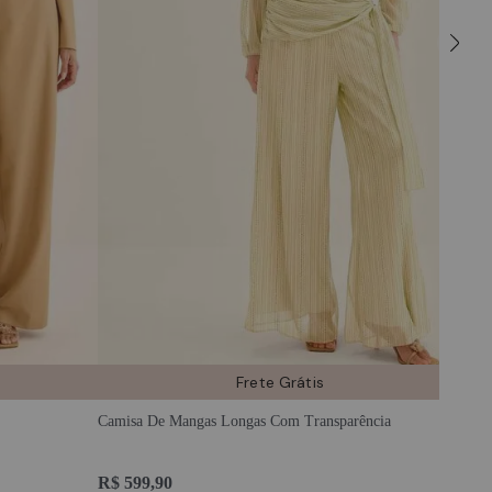
adicionar à sacola
adicion
Frete Grátis
Calça P
Camisa De Mangas Longas Com Transparência
R$ 799
R$ 599,90
Em até
8
x