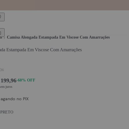
compra com o cupom
BEMVINDALEZ
s
Camisa Alongada Estampada Em Viscose Com Amarrações
ada Estampada Em Viscose Com Amarrações
1D6
ce:
 199,96
-60%
OFF
em juros
agando no PIX
 PRETO
S PRETO