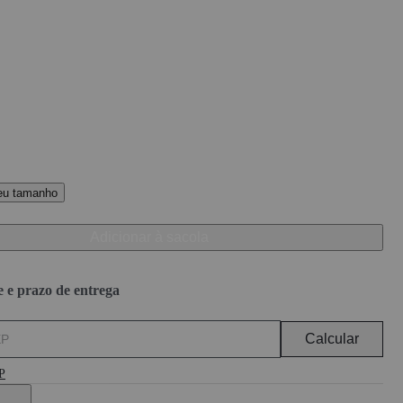
eu tamanho
Adicionar à sacola
e e prazo de entrega
Calcular
P