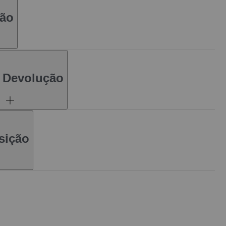
ção
e Devolução
sição