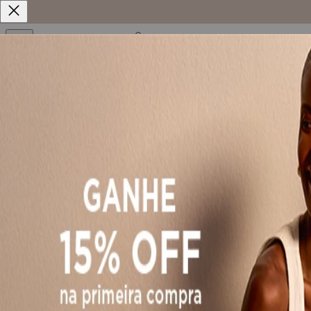
Frete grátis
acima de R$599
Parcelamento
em até 8x se
Explore as Novidades