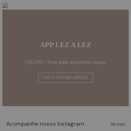
APP LEZ A LEZ
15% OFF + Frete grátis na primeira compra.
USE O CUPOM: APPLEZ
Diante do infinito, a liberdade encontra seu
Acompanhe nosso Instagram
caminho. Amanhã, Océan chega. #lezalez #ocean
O sussur
Ver mais
#urbanbeach