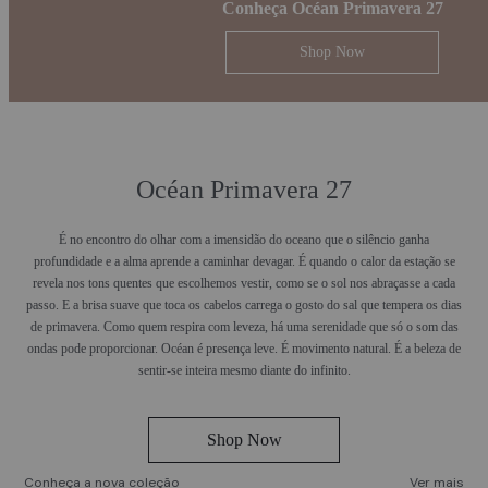
Conheça Océan Primavera 27
Shop Now
Océan Primavera 27
É no encontro do olhar com a imensidão do oceano que o silêncio ganha
profundidade e a alma aprende a caminhar devagar. É quando o calor da estação se
revela nos tons quentes que escolhemos vestir, como se o sol nos abraçasse a cada
passo. E a brisa suave que toca os cabelos carrega o gosto do sal que tempera os dias
de primavera. Como quem respira com leveza, há uma serenidade que só o som das
ondas pode proporcionar. Océan é presença leve. É movimento natural. É a beleza de
sentir-se inteira mesmo diante do infinito.
Shop Now
Conheça a nova coleção
Ver mais